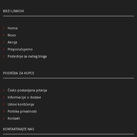
BRZI LINKOVI
Home
Novo
Akcija
Preporučujemo
Poslednje sa našeg bloga
PODRŠKA ZA KUPCE
Često postavljana pitanja
Informacije o dostavi
Uslovi korišćenja
Politika privatnosti
Kontakt
KONTAKTIRAJTE NAS