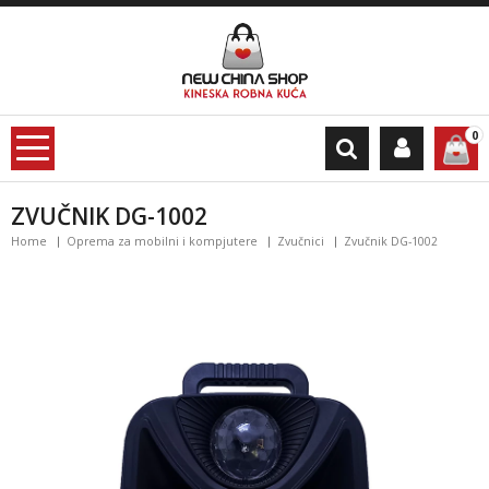
0
ZVUČNIK DG-1002
Home
Oprema za mobilni i kompjutere
Zvučnici
Zvučnik DG-1002