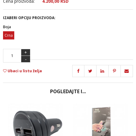
Cena proizvoda:
4.200,
00
RSD
IZABERI OPCIJU PROIZVODA:
Boja
Crna
+
-
Ubaci u listu želja
POGLEDAJTE I...