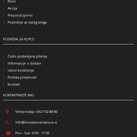
Novo
Akcija
Preporučujemo
Poslednje sa našeg bloga
PODRŠKA ZA KUPCE
Često postavljana pitanja
Informacije o dostavi
Uslovi korišćenja
Politika privatnosti
Kontakt
KONTAKTIRAJTE NAS
Veleprodaja: 062/162-88-80
info@kineskarobnakuca.rs
Pon - Sub: 9:00 - 17:00