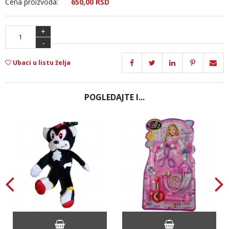
Cena proizvoda:
650,
00
RSD
+
-
Ubaci u listu želja
POGLEDAJTE I...