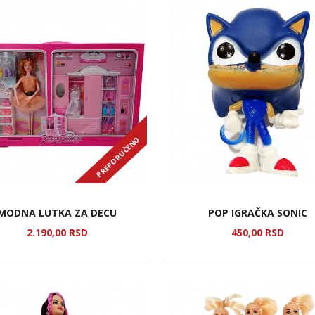
PREPORUČENO
MODNA LUTKA ZA DECU
POP IGRAČKA SONIC
2.190,
00
RSD
450,
00
RSD