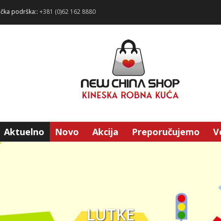
ička podrška::
+381 (0)62 162 8880
Aktuelno
Novo
Akcija
Preporučujemo
V
LUTKE