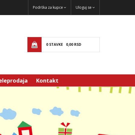
Podrška za kupce
Uloguj se
0
STAVKE
0,
00
RSD
eleprodaja
Kontakt