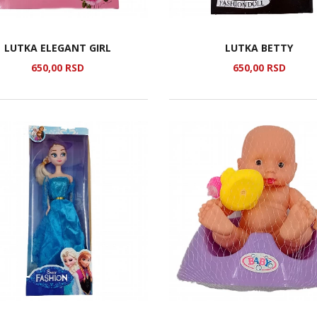
LUTKA ELEGANT GIRL
LUTKA BETTY
650,
00
RSD
650,
00
RSD