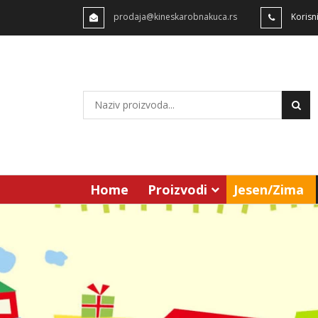
prodaja@kineskarobnakuca.rs
Korisn
Home
Proizvodi
Jesen/Zima