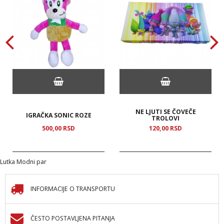
NE LJUTI SE ČOVEČE
IGRAČKA SONIC ROZE
TROLOVI
500,
00
RSD
120,
00
RSD
Lutka Modni par
INFORMACIJE O TRANSPORTU
ČESTO POSTAVLJENA PITANJA