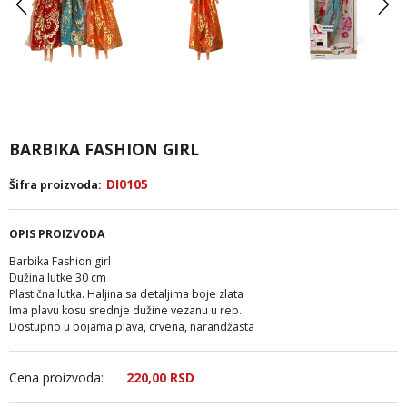
BARBIKA FASHION GIRL
DI0105
Šifra proizvoda:
OPIS PROIZVODA
Barbika Fashion girl
Dužina lutke 30 cm
Plastična lutka. Haljina sa detaljima boje zlata
Ima plavu kosu srednje dužine vezanu u rep.
Dostupno u bojama plava, crvena, narandžasta
Cena proizvoda:
220,
00
RSD