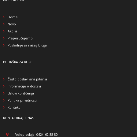
Home
Novo
Akcija
Preporučujemo
Poslednje sa našeg bloga
PODRŠKA ZA KUPCE
Često postavljana pitanja
Informacije o dostavi
Uslovi korišćenja
Politika privatnosti
Kontakt
KONTAKTIRAJTE NAS
Veleprodaja: 062/162-88-80