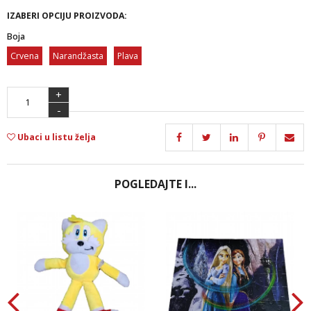
IZABERI OPCIJU PROIZVODA:
Boja
Crvena
Narandžasta
Plava
+
-
Ubaci u listu želja
POGLEDAJTE I...