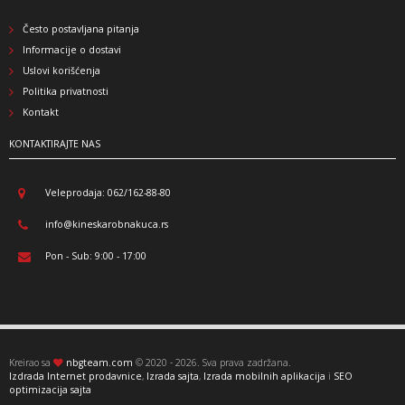
Često postavljana pitanja
Informacije o dostavi
Uslovi korišćenja
Politika privatnosti
Kontakt
KONTAKTIRAJTE NAS
Veleprodaja: 062/162-88-80
info@kineskarobnakuca.rs
Pon - Sub: 9:00 - 17:00
Kreirao sa
nbgteam.com
© 2020 - 2026. Sva prava zadržana.
Izdrada Internet prodavnice
,
Izrada sajta
,
Izrada mobilnih aplikacija
i
SEO
optimizacija sajta