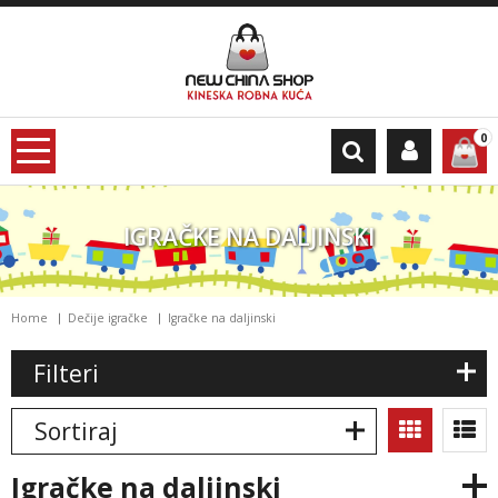
0
IGRAČKE NA DALJINSKI
Home
Dečije igračke
Igračke na daljinski
Filteri
Sortiraj
igračke na daljinski