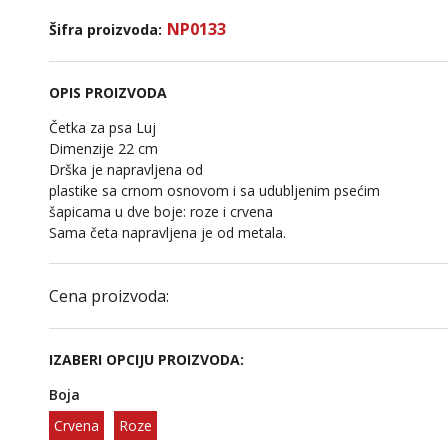
NP0133
Šifra proizvoda:
OPIS PROIZVODA
Četka za psa Luj
Dimenzije 22 cm
Drška je napravljena od
plastike sa crnom osnovom i sa udubljenim psećim
šapicama u dve boje: roze i crvena
Sama četa napravljena je od metala.
Cena proizvoda:
IZABERI OPCIJU PROIZVODA:
Boja
Crvena
Roze