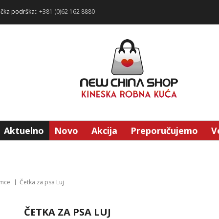
ička podrška::
+381 (0)62 162 8880
Aktuelno
Novo
Akcija
Preporučujemo
V
imce
Četka za psa Luj
ČETKA ZA PSA LUJ