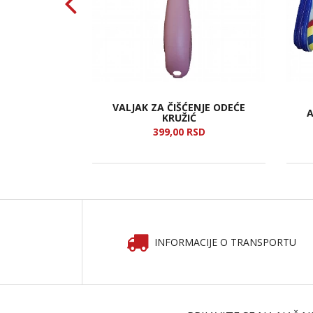
VALJAK ZA ČIŠĆENJE ODEĆE
 ZA PSA KJU
A
KRUŽIĆ
SD
399,
00
RSD
INFORMACIJE O TRANSPORTU