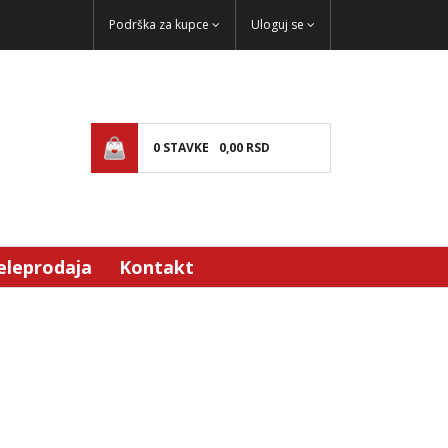
Podrška za kupce
Uloguj se
0
STAVKE
0,
00
RSD
eleprodaja
Kontakt