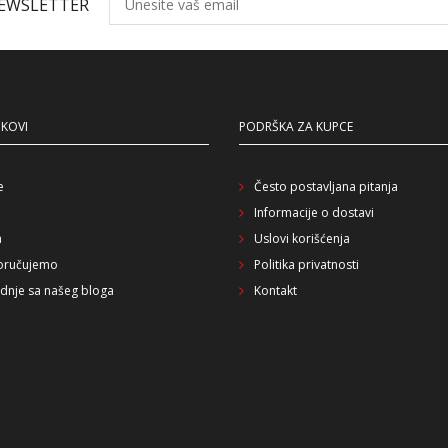
NEWSLETTER
NKOVI
PODRŠKA ZA KUPCE
e
Često postavljana pitanja
Informacije o dostavi
a
Uslovi korišćenja
oručujemo
Politika privatnosti
dnje sa našeg bloga
Kontakt