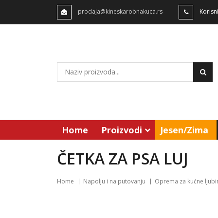
prodaja@kineskarobnakuca.rs
Korisn
Home
Proizvodi
Jesen/Zima
ČETKA ZA PSA LUJ
Home
Napolju i na putovanju
Oprema za kućne ljub