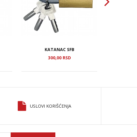
IGRAČKA ZA
KATANAC SFB
Z
300,
00
RSD
1
USLOVI KORIŠĆENJA