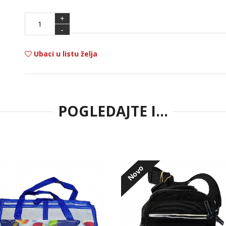
+
-
Ubaci u listu želja
POGLEDAJTE I...
Novo