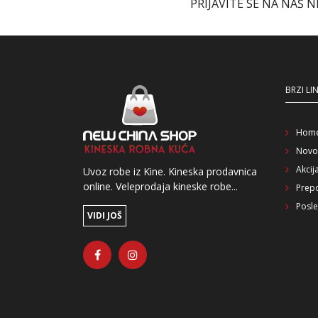
PRIJAVITE SE NA NAŠ 
BRZI LI
Hom
Novo
Akcij
Uvoz robe iz Kine. Kineska prodavnica
online. Veleprodaja kineske robe...
Prep
Posle
VIDI JOŠ