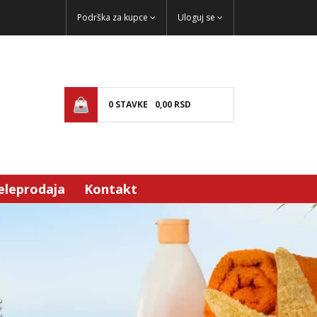
Podrška za kupce
Uloguj se
0
STAVKE
0,
00
RSD
eleprodaja
Kontakt
E