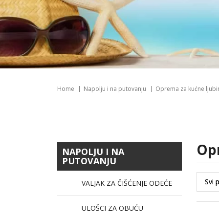
Home
Napolju i na putovanju
Oprema za kućne ljub
o
NAPOLJU I NA
PUTOVANJU
VALJAK ZA ČIŠĆENJE ODEĆE
ULOŠCI ZA OBUĆU