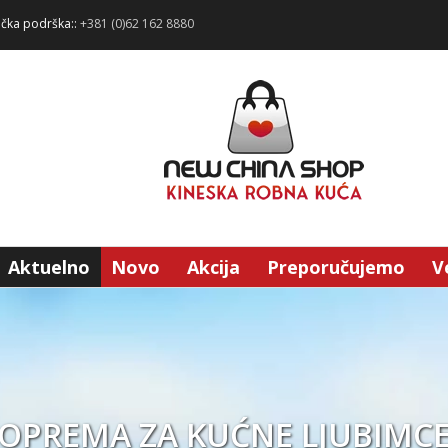
ička podrška::
+381 (0)62 162 8880
Aktuelno
Novo
Akcija
Preporučujemo
V
OPREMA ZA KUĆNE LJUBIMC