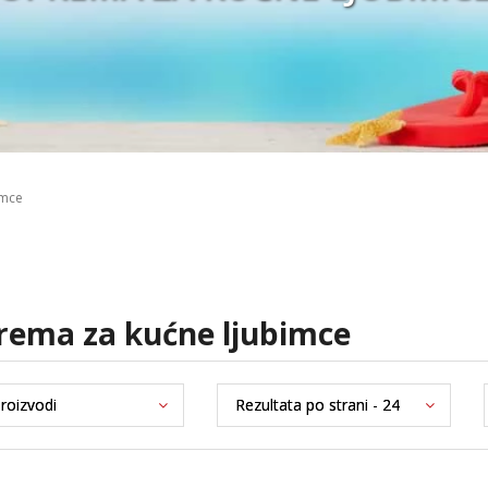
imce
prema za kućne ljubimce