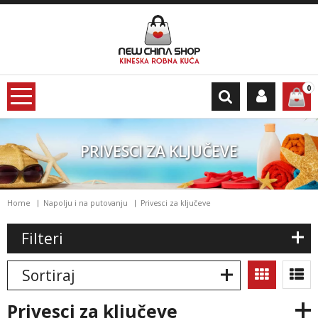
0
PRIVESCI ZA KLJUČEVE
Home
Napolju i na putovanju
Privesci za ključeve
Filteri
Sortiraj
privesci za ključeve