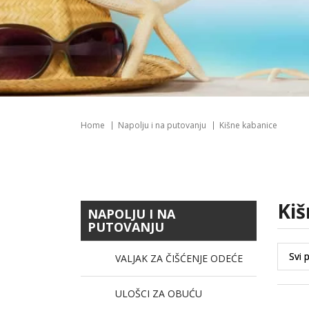
Home
Napolju i na putovanju
Kišne kabanice
ki
NAPOLJU I NA
PUTOVANJU
VALJAK ZA ČIŠĆENJE ODEĆE
ULOŠCI ZA OBUĆU