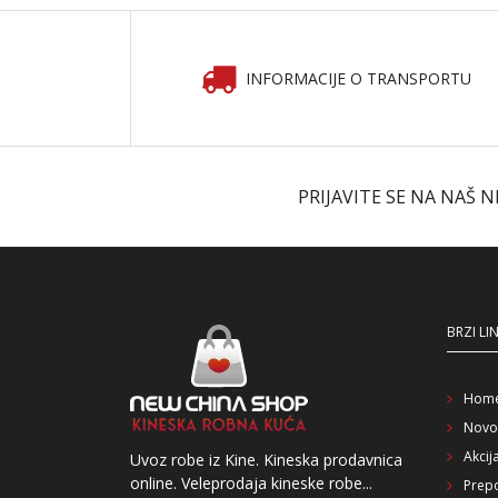
INFORMACIJE O TRANSPORTU
PRIJAVITE SE NA NAŠ 
BRZI LI
Hom
Novo
Akcij
Uvoz robe iz Kine. Kineska prodavnica
online. Veleprodaja kineske robe...
Prep