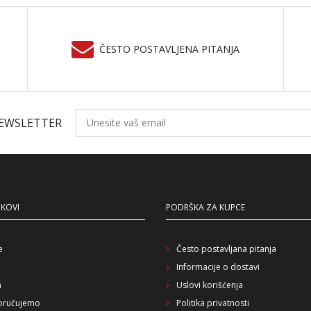
ČESTO POSTAVLJENA PITANJA
NEWSLETTER
NKOVI
PODRŠKA ZA KUPCE
e
Često postavljana pitanja
Informacije o dostavi
a
Uslovi korišćenja
oručujemo
Politika privatnosti