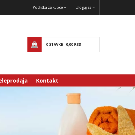
Podrška za kupce
Uloguj se
0
STAVKE
0,
00
RSD
eleprodaja
Kontakt