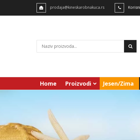
prodaja@kineskarobnakuca.rs
Korisn
Home
Proizvodi
Jesen/Zima