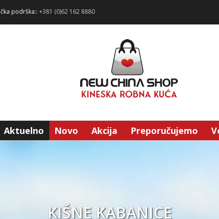
ička podrška::
+381 (0)62 162 8880
Aktuelno
Novo
Akcija
Preporučujemo
V
KIŠNE KABANICE