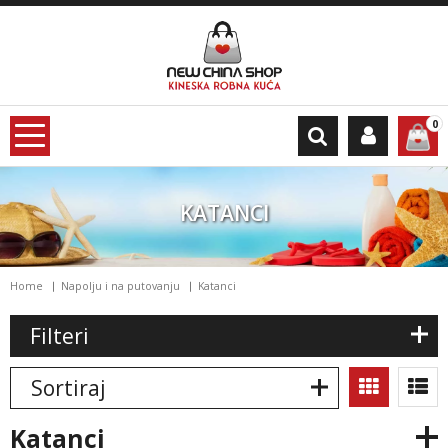
0
KATANCI
Home
Napolju i na putovanju
Katanci
Filteri
Sortiraj
katanci