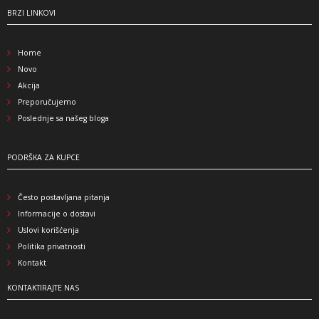
BRZI LINKOVI
Home
Novo
Akcija
Preporučujemo
Poslednje sa našeg bloga
PODRŠKA ZA KUPCE
Često postavljana pitanja
Informacije o dostavi
Uslovi korišćenja
Politika privatnosti
Kontakt
KONTAKTIRAJTE NAS