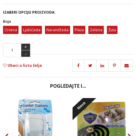
IZABERI OPCIJU PROIZVODA:
Boja
Crvena
Ljubičasta
Narandžasta
Plava
Zelena
Žuta
+
-
Ubaci u listu želja
POGLEDAJTE I...
Novo