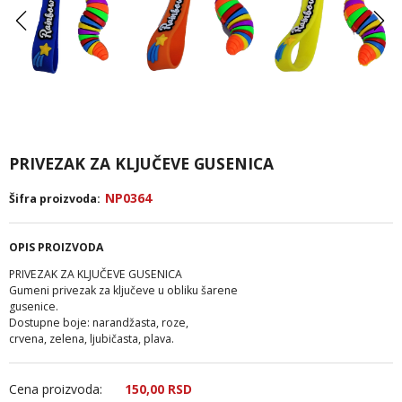
PRIVEZAK ZA KLJUČEVE GUSENICA
NP0364
Šifra proizvoda:
OPIS PROIZVODA
PRIVEZAK ZA KLJUČEVE GUSENICA
Gumeni privezak za ključeve u obliku šarene
gusenice.
Dostupne boje: narandžasta, roze,
crvena, zelena, ljubičasta, plava.
Cena proizvoda:
150,
00
RSD