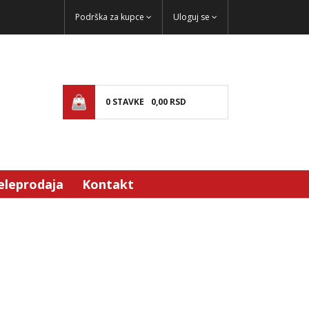
Podrška za kupce
Uloguj se
0
STAVKE
0,
00
RSD
eleprodaja
Kontakt