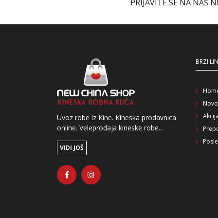
PRIJAVITE SE NA NAŠ 
BRZI LI
Hom
Novo
Akcij
Uvoz robe iz Kine. Kineska prodavnica
online. Veleprodaja kineske robe...
Prep
Posle
VIDI JOŠ