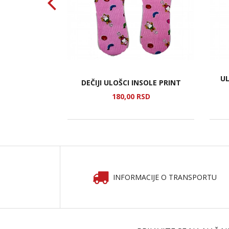
UL
CK 3
DEČIJI ULOŠCI INSOLE PRINT
SD
180,
00
RSD
INFORMACIJE O TRANSPORTU