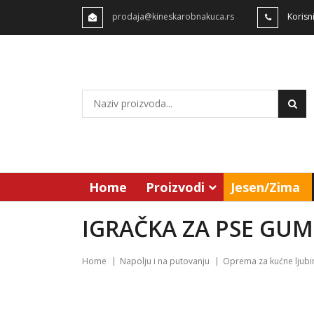
prodaja@kineskarobnakuca.rs
Korisn
Home
Proizvodi
Jesen/Zima
IGRAČKA ZA PSE GU
Home
Napolju i na putovanju
Oprema za kućne ljub