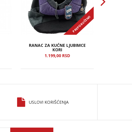
PREPORUČENO
RANAC ZA KUĆNE LJUBIMCE
TOR
KORI
1.199,
00
RSD
8
USLOVI KORIŠĆENJA