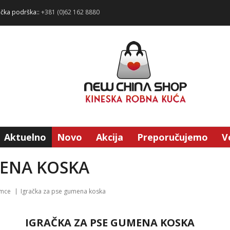
ička podrška::
+381 (0)62 162 8880
Aktuelno
Novo
Akcija
Preporučujemo
V
MENA KOSKA
imce
Igračka za pse gumena koska
IGRAČKA ZA PSE GUMENA KOSKA