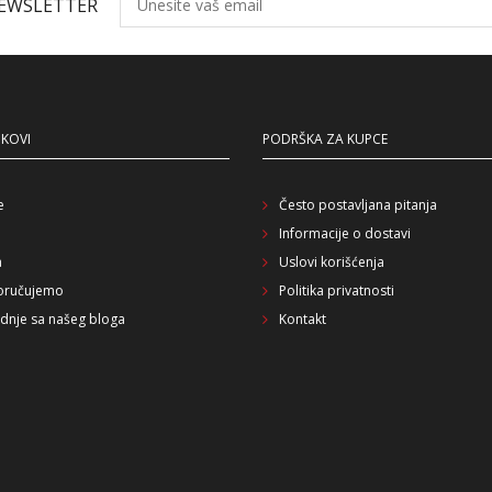
NEWSLETTER
NKOVI
PODRŠKA ZA KUPCE
e
Često postavljana pitanja
Informacije o dostavi
a
Uslovi korišćenja
oručujemo
Politika privatnosti
dnje sa našeg bloga
Kontakt