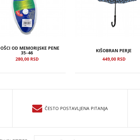
OŠCI OD MEMORIJSKE PENE
KIŠOBRAN PERJE
35-46
280,
00
RSD
449,
00
RSD
ČESTO POSTAVLJENA PITANJA