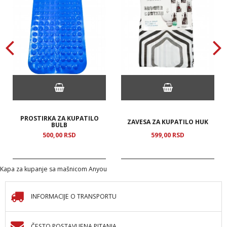
PROSTIRKA ZA KUPATILO
ZAVESA ZA KUPATILO HUK
BULB
500,
00
RSD
599,
00
RSD
Kapa za kupanje sa mašnicom Anyou
INFORMACIJE O TRANSPORTU
ČESTO POSTAVLJENA PITANJA