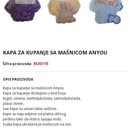
KAPA ZA KUPANJE SA MAŠNICOM ANYOU
KU0115
Šifra proizvoda:
OPIS PROIZVODA
Kapa za kupanje sa mašnicom Anyou
Kapa za kupanje dostupna u šest boja:
teget, zelena, svetloljubičasta, tamnoljubičasta,
plava i krem.
Sve kape su univerzalne veličine.
Kape su napravljene od platna sličnog
peškiru tako da dobro upijaju vodu.
Svaka kapa ukrašena je mašnicom na ivici.