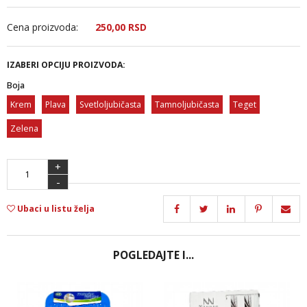
Cena proizvoda:
250,
00
RSD
IZABERI OPCIJU PROIZVODA:
Boja
Krem
Plava
Svetloljubičasta
Tamnoljubičasta
Teget
Zelena
+
-
Ubaci u listu želja
POGLEDAJTE I...