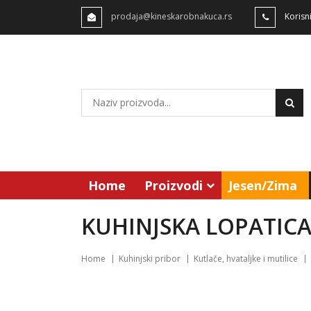
prodaja@kineskarobnakuca.rs
Korisn
Home
Proizvodi
Jesen/Zima
KUHINJSKA LOPATIC
Home
Kuhinjski pribor
Kutlače, hvataljke i mutilice