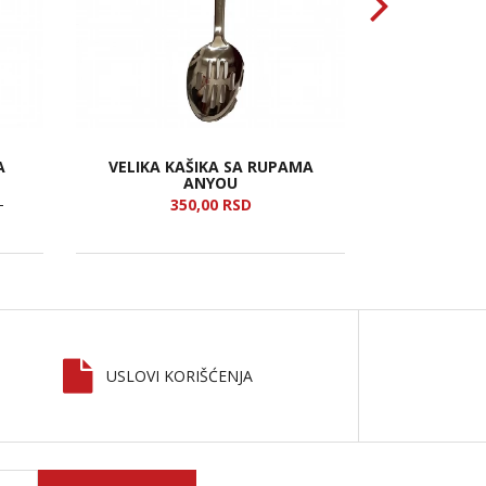
A
VELIKA KAŠIKA SA RUPAMA
SILIKON
ANYOU
350,
00
RSD
1
USLOVI KORIŠĆENJA