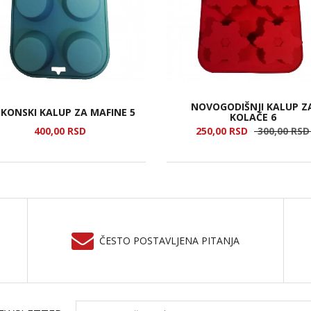
NOVOGODIŠNJI KALUP Z
LIKONSKI KALUP ZA MAFINE 5
KOLAČE 6
400,
00
RSD
250,
00
RSD
300,
00
RSD
ČESTO POSTAVLJENA PITANJA