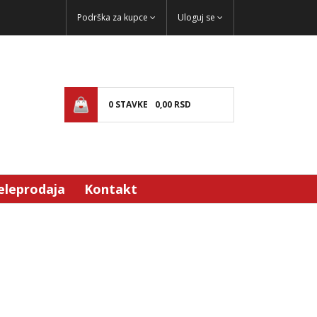
Podrška za kupce
Uloguj se
0
STAVKE
0,
00
RSD
eleprodaja
Kontakt