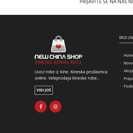
PRIJAVITE SE NA NAŠ 
BRZI LI
Hom
Novo
Akcij
Uvoz robe iz Kine. Kineska prodavnica
online. Veleprodaja kineske robe...
Prep
Posle
VIDI JOŠ