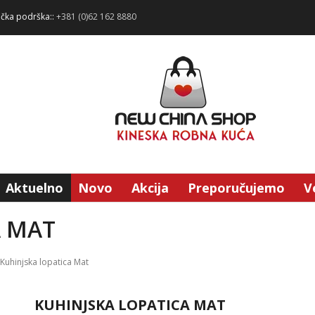
ička podrška::
+381 (0)62 162 8880
Aktuelno
Novo
Akcija
Preporučujemo
V
A MAT
Kuhinjska lopatica Mat
KUHINJSKA LOPATICA MAT