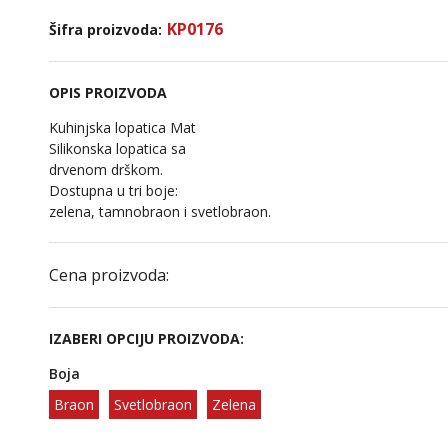
KP0176
Šifra proizvoda:
OPIS PROIZVODA
Kuhinjska lopatica Mat
Silikonska lopatica sa
drvenom drškom.
Dostupna u tri boje:
zelena, tamnobraon i svetlobraon.
Cena proizvoda:
IZABERI OPCIJU PROIZVODA:
Boja
Braon
Svetlobraon
Zelena