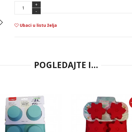
+
-
Ubaci u listu želja
POGLEDAJTE I...