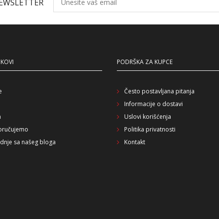
NEWSLETTER
NKOVI
PODRŠKA ZA KUPCE
e
Često postavljana pitanja
Informacije o dostavi
a
Uslovi korišćenja
oručujemo
Politika privatnosti
dnje sa našeg bloga
Kontakt