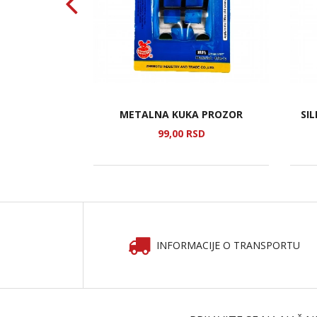
SILIKONSKA
METALNA KUKA PROZOR
SI
U
SD
99,
00
RSD
INFORMACIJE O TRANSPORTU