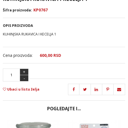
KP0767
Šifra proizvoda:
OPIS PROIZVODA
KUHINJSKA RUKAVICA I KECELJA 1
Cena proizvoda:
600,
00
RSD
+
-
Ubaci u listu želja
POGLEDAJTE I...