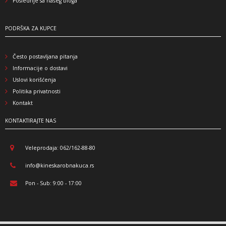
Poslednje sa našeg bloga
PODRŠKA ZA KUPCE
Često postavljana pitanja
Informacije o dostavi
Uslovi korišćenja
Politika privatnosti
Kontakt
KONTAKTIRAJTE NAS
Veleprodaja: 062/162-88-80
info@kineskarobnakuca.rs
Pon - Sub: 9:00 - 17:00