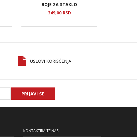
BOJE ZA STAKLO
MAK
349,
00
RSD
1
USLOVI KORIŠĆENJA
PRIJAVI SE
KONTAKTIRAJTE NAS