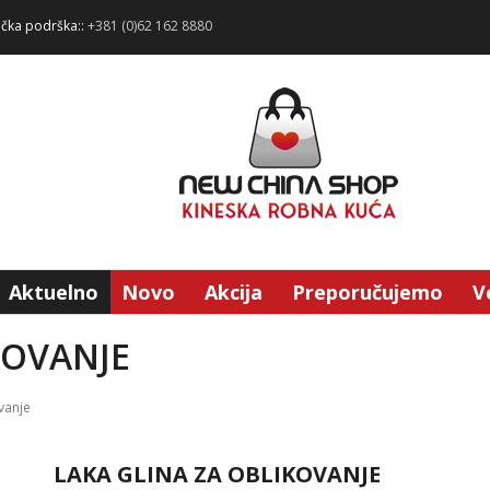
ička podrška::
+381 (0)62 162 8880
Aktuelno
Novo
Akcija
Preporučujemo
V
KOVANJE
vanje
LAKA GLINA ZA OBLIKOVANJE