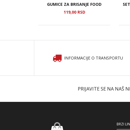
DVLAČENJE
GUMICE ZA BRISANJE FOOD
SE
Y
SD
119,
00
RSD
INFORMACIJE O TRANSPORTU
PRIJAVITE SE NA NAŠ 
BRZI LI