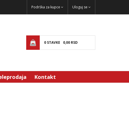
Podrška za kupce
Uloguj se
0
STAVKE
0,
00
RSD
eleprodaja
Kontakt