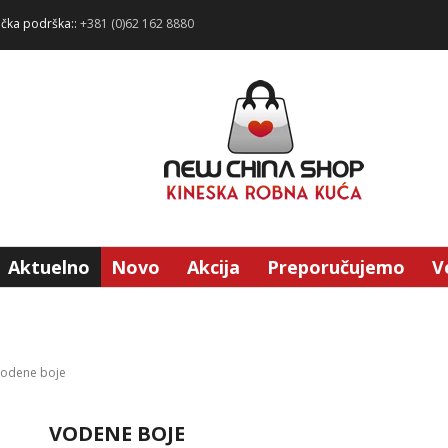
ička podrška::
+381 (0)62 162 8880
Aktuelno
Novo
Akcija
Preporučujemo
V
odene boje
VODENE BOJE