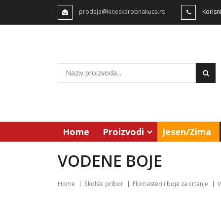
prodaja@kineskarobnakuca.rs
Korisn
Home
Proizvodi
Jesen/Zima
VODENE BOJE
Home
Školski pribor
Flomasteri i boje za crtanje
V