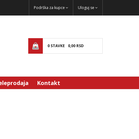
Podrška za kupce
Uloguj se
0
STAVKE
0,
00
RSD
eleprodaja
Kontakt