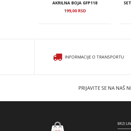
 FEA734
AKRILNA BOJA GFP118
SET
SD
199,
00
RSD
INFORMACIJE O TRANSPORTU
PRIJAVITE SE NA NAŠ 
BRZI LI