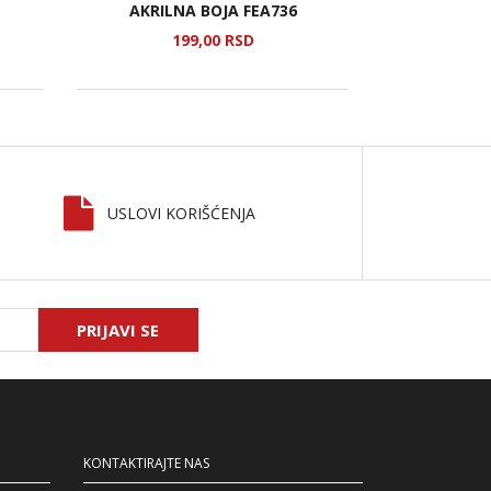
AKRILNA BOJA FEA736
SE
199,
00
RSD
1
USLOVI KORIŠĆENJA
PRIJAVI SE
KONTAKTIRAJTE NAS