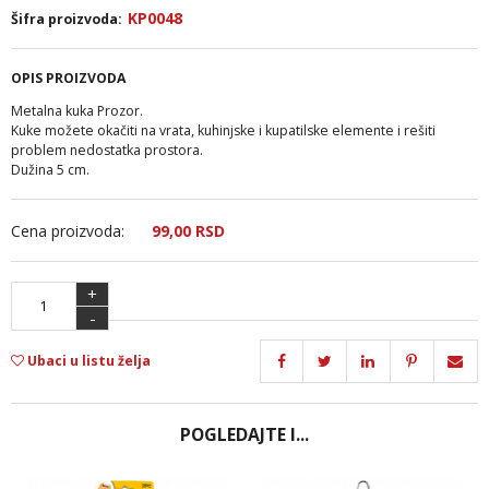
KP0048
Šifra proizvoda:
OPIS PROIZVODA
Metalna kuka Prozor.
Kuke možete okačiti na vrata, kuhinjske i kupatilske elemente i rešiti
problem nedostatka prostora.
Dužina 5 cm.
Cena proizvoda:
99,
00
RSD
+
-
Ubaci u listu želja
POGLEDAJTE I...