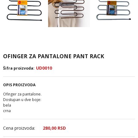
OFINGER ZA PANTALONE PANT RACK
UD0010
Šifra proizvoda:
OPIS PROIZVODA
Ofinger za pantalone.
Dostupan u dve boje:
bela
crna
Cena proizvoda:
280,
00
RSD