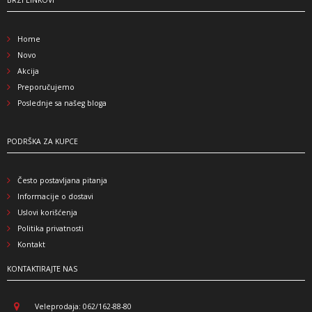
Home
Novo
Akcija
Preporučujemo
Poslednje sa našeg bloga
PODRŠKA ZA KUPCE
Često postavljana pitanja
Informacije o dostavi
Uslovi korišćenja
Politika privatnosti
Kontakt
KONTAKTIRAJTE NAS
Veleprodaja: 062/162-88-80