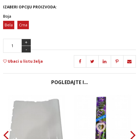
IZABERI OPCIJU PROIZVODA:
Boja
Bela
Crna
+
-
Ubaci u listu želja
POGLEDAJTE I...