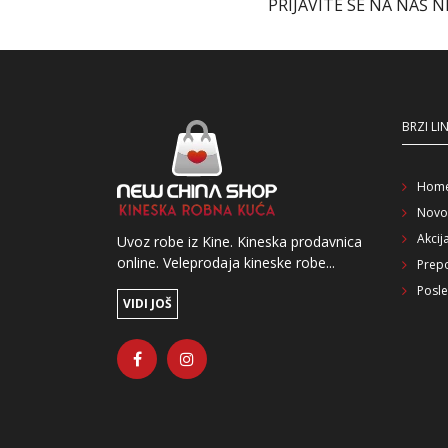
PRIJAVITE SE NA NAŠ 
BRZI LI
Hom
Novo
Akcij
Uvoz robe iz Kine. Kineska prodavnica
online. Veleprodaja kineske robe...
Prep
Posle
VIDI JOŠ