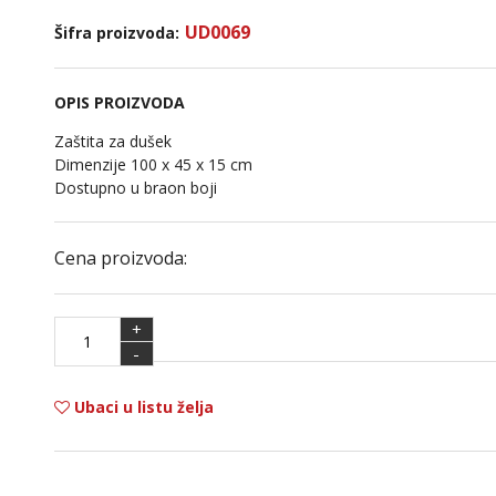
UD0069
Šifra proizvoda:
OPIS PROIZVODA
Zaštita za dušek
Dimenzije 100 x 45 x 15 cm
Dostupno u braon boji
Cena proizvoda:
+
-
Ubaci u listu želja