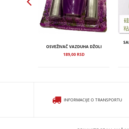
SA
SKA 3
OSVEŽIVAČ VAZDUHA DŽOLI
SD
189,
00
RSD
INFORMACIJE O TRANSPORTU