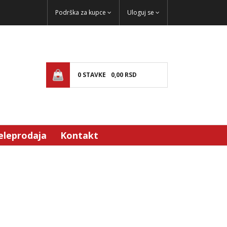
Podrška za kupce
Uloguj se
0
STAVKE
0,
00
RSD
eleprodaja
Kontakt