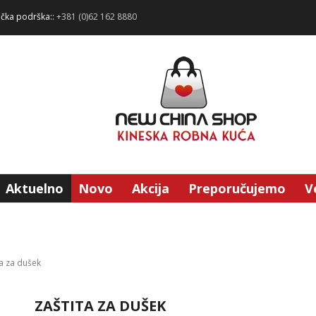
ička podrška::
+381 (0)62 162 8880
Aktuelno
Novo
Akcija
Preporučujemo
V
ta za dušek
ZAŠTITA ZA DUŠEK