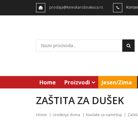
prodaja@kineskarobnakuca.rs
Korisn
Home
Proizvodi
Jesen/Zima
ZAŠTITA ZA DUŠEK
Home
Uređenje doma
Navlake za nameštaj
Zašti