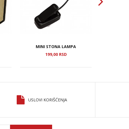
MINI STONA LAMPA
RAM ZA SLI
199,
00
RSD
3
USLOVI KORIŠĆENJA