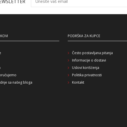
NEWSLETTER
NKOVI
PODRŠKA ZA KUPCE
e
Često postavljana pitanja
Informacije o dostavi
a
Uslovi korišćenja
oručujemo
Politika privatnosti
dnje sa našeg bloga
Kontakt