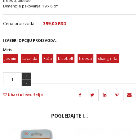
freesia, bluebell
Dimenzije pakovanja: 19 x 8 cm
Cena proizvoda:
399,
00
RSD
IZABERI OPCIJU PROIZVODA:
Miris
Jasmin
Lavanda
Ruža
bluebell
freesia
shangri - la
+
-
Ubaci u listu želja
POGLEDAJTE I...