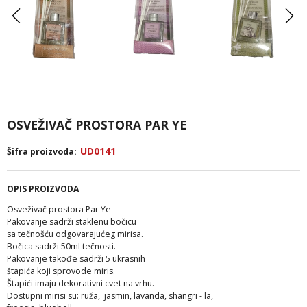
OSVEŽIVAČ PROSTORA PAR YE
UD0141
Šifra proizvoda:
OPIS PROIZVODA
Osveživač prostora Par Ye
Pakovanje sadrži staklenu bočicu
sa tečnošću odgovarajućeg mirisa.
Bočica sadrži 50ml tečnosti.
Pakovanje takođe sadrži 5 ukrasnih
štapića koji sprovode miris.
Štapići imaju dekorativni cvet na vrhu.
Dostupni mirisi su: ruža, jasmin, lavanda, shangri - la,