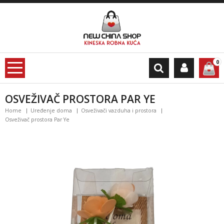
0
OSVEŽIVAČ PROSTORA PAR YE
Home
Uređenje doma
Osveživači vazduha i prostora
Osveživač prostora Par Ye