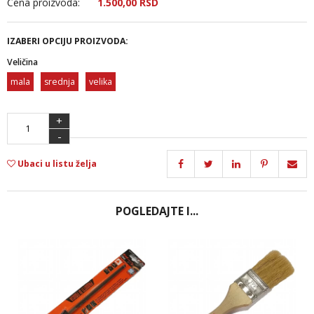
Cena proizvoda:
1.500,
00
RSD
IZABERI OPCIJU PROIZVODA:
Veličina
mala
srednja
velika
+
-
Ubaci u listu želja
POGLEDAJTE I...