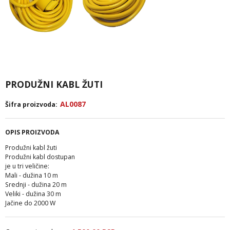
PRODUŽNI KABL ŽUTI
AL0087
Šifra proizvoda:
OPIS PROIZVODA
Produžni kabl žuti
Produžni kabl dostupan
je u tri veličine:
Mali - dužina 10 m
Srednji - dužina 20 m
Veliki - dužina 30 m
Jačine do 2000 W