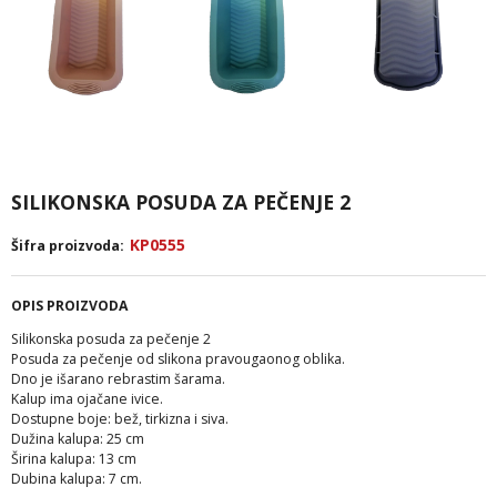
SILIKONSKA POSUDA ZA PEČENJE 2
KP0555
Šifra proizvoda:
OPIS PROIZVODA
Silikonska posuda za pečenje 2
Posuda za pečenje od slikona pravougaonog oblika.
Dno je išarano rebrastim šarama.
Kalup ima ojačane ivice.
Dostupne boje: bež, tirkizna i siva.
Dužina kalupa: 25 cm
Širina kalupa: 13 cm
Dubina kalupa: 7 cm.