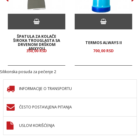
ŠPATULA ZA KOLAČE
ŠIROKA TROUGLASTA SA
TERMOS ALWAYS II
DRVENOM DRŠKOM
ANXYOU
350,
00
RSD
700,
00
RSD
Silikonska posuda za pečenje 2
INFORMACIJE O TRANSPORTU
ČESTO POSTAVLJENA PITANJA
USLOVI KORIŠĆENJA