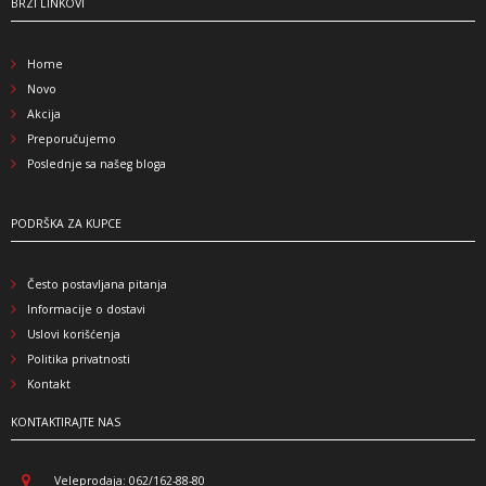
BRZI LINKOVI
Home
Novo
Akcija
Preporučujemo
Poslednje sa našeg bloga
PODRŠKA ZA KUPCE
Često postavljana pitanja
Informacije o dostavi
Uslovi korišćenja
Politika privatnosti
Kontakt
KONTAKTIRAJTE NAS
Veleprodaja: 062/162-88-80