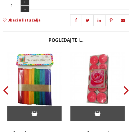
+
-
Ubaci u listu želja
POGLEDAJTE I...