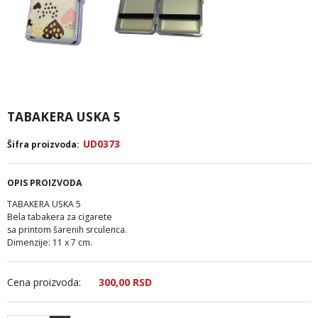
TABAKERA USKA 5
UD0373
Šifra proizvoda:
OPIS PROIZVODA
TABAKERA USKA 5
Bela tabakera za cigarete
sa printom šarenih srculenca.
Dimenzije: 11 x 7 cm.
Cena proizvoda:
300,
00
RSD