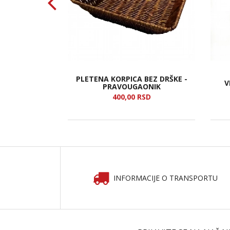
 VEŠA PVC 10
PLETENA KORPICA BEZ DRŠKE -
V
PRAVOUGAONIK
SD
400,
00
RSD
INFORMACIJE O TRANSPORTU