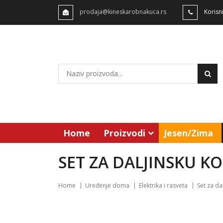
prodaja@kineskarobnakuca.rs
Korisn
Home
Proizvodi
Jesen/Zima
SET ZA DALJINSKU KO
Home
Uređenje doma
Elektrika i rasveta
Set za da