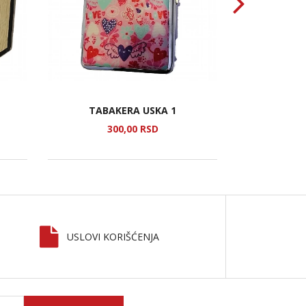
TABAKERA USKA 1
KUT
300,
00
RSD
1.
USLOVI KORIŠĆENJA