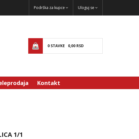
Podrška za kupce
Uloguj se
0
STAVKE
0,
00
RSD
eleprodaja
Kontakt
ICA 1/1