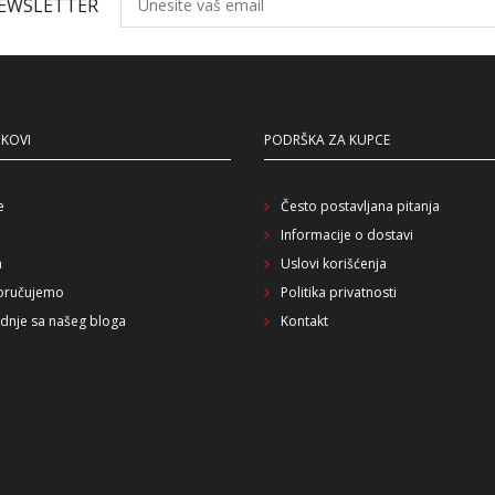
NEWSLETTER
NKOVI
PODRŠKA ZA KUPCE
e
Često postavljana pitanja
Informacije o dostavi
a
Uslovi korišćenja
oručujemo
Politika privatnosti
dnje sa našeg bloga
Kontakt