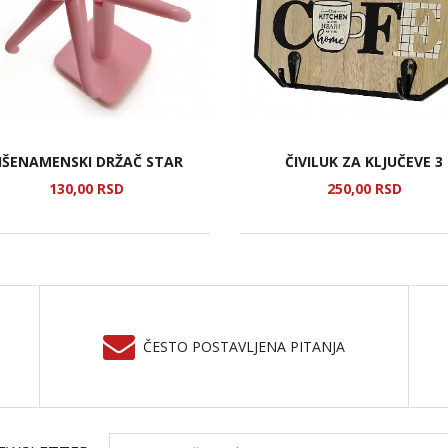
IŠENAMENSKI DRŽAČ STAR
ČIVILUK ZA KLJUČEVE 3
130,
00
RSD
250,
00
RSD
ČESTO POSTAVLJENA PITANJA