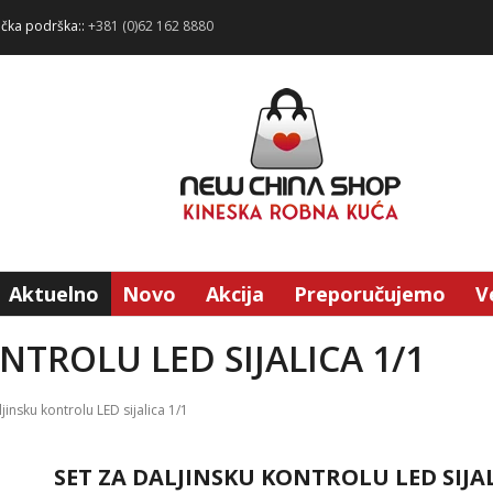
ička podrška::
+381 (0)62 162 8880
Aktuelno
Novo
Akcija
Preporučujemo
V
NTROLU LED SIJALICA 1/1
ljinsku kontrolu LED sijalica 1/1
SET ZA DALJINSKU KONTROLU LED SIJAL