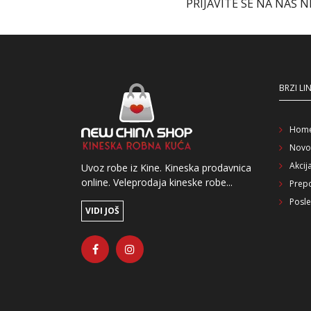
PRIJAVITE SE NA NAŠ 
BRZI LI
Hom
Novo
Akcij
Uvoz robe iz Kine. Kineska prodavnica
online. Veleprodaja kineske robe...
Prep
Posle
VIDI JOŠ