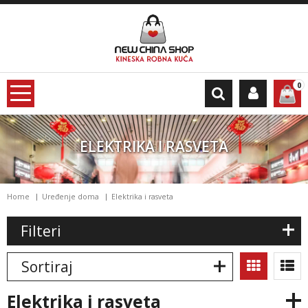
0
ELEKTRIKA I RASVETA
Home
Uređenje doma
Elektrika i rasveta
Filteri
Sortiraj
elektrika i rasveta