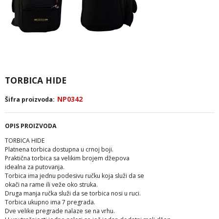
TORBICA HIDE
NP0342
Šifra proizvoda:
OPIS PROIZVODA
TORBICA HIDE
Platnena torbica dostupna u crnoj boji.
Praktična torbica sa velikim brojem džepova
idealna za putovanja.
Torbica ima jednu podesivu ručku koja služi da se
okači na rame ili veže oko struka.
Druga manja ručka služi da se torbica nosi u ruci.
Torbica ukupno ima 7 pregrada.
Dve velike pregrade nalaze se na vrhu.