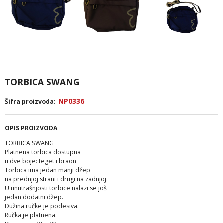
TORBICA SWANG
NP0336
Šifra proizvoda:
OPIS PROIZVODA
TORBICA SWANG
Platnena torbica dostupna
u dve boje: teget i braon
Torbica ima jedan manji džep
na prednjoj strani i drugi na zadnjoj.
U unutrašnjosti torbice nalazi se još
jedan dodatni džep.
Dužina ručke je podesiva.
Ručka je platnena.