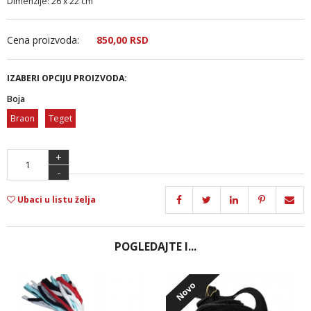
Dimenzije: 26 x 22 cm
Cena proizvoda:
850,
00
RSD
IZABERI OPCIJU PROIZVODA:
Boja
Braon
Teget
+
-
Ubaci u listu želja
POGLEDAJTE I...
Novo