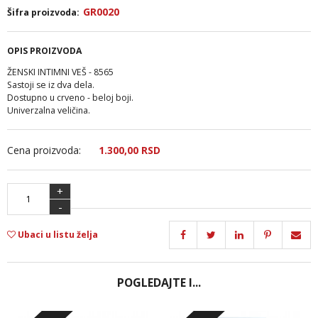
GR0020
Šifra proizvoda:
OPIS PROIZVODA
ŽENSKI INTIMNI VEŠ - 8565
Sastoji se iz dva dela.
Dostupno u crveno - beloj boji.
Univerzalna veličina.
Cena proizvoda:
1.300,
00
RSD
+
-
Ubaci u listu želja
POGLEDAJTE I...