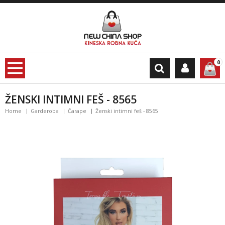
0
ŽENSKI INTIMNI FEŠ - 8565
Home
Garderoba
Čarape
Ženski intimni feš - 8565