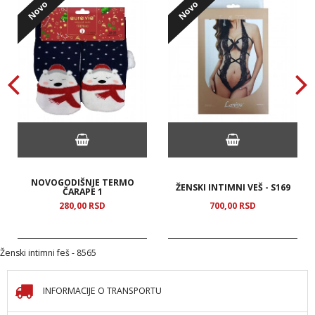
Novo
Novo
NOVOGODIŠNJE TERMO
ŽENSKI INTIMNI VEŠ - S169
ČARAPE 1
280,
00
RSD
700,
00
RSD
Ženski intimni feš - 8565
INFORMACIJE O TRANSPORTU