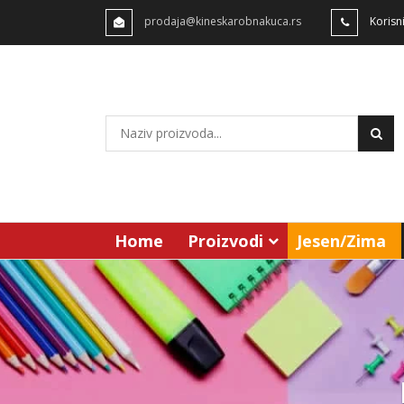
prodaja@kineskarobnakuca.rs
Korisn
Home
Proizvodi
Jesen/Zima