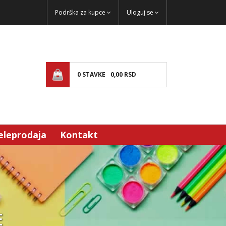
Podrška za kupce
Uloguj se
0
STAVKE
0,
00
RSD
eleprodaja
Kontakt
E