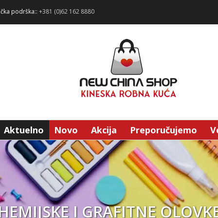
ička podrška::
+381 (0)62 162 8880
Aktuelno
Novo
Akcija
Preporučujemo
V
HEMIJSKE I GRAFITNE OLOVK