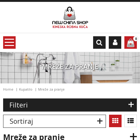
0
MREŽE ZA PRANJE
Home
Kupatilo
Mreže za pranje
Filteri
Sortiraj
mreže za pranje