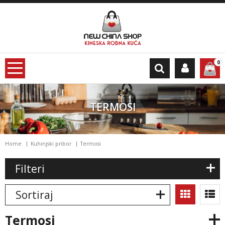
0
TERMOSI
Home
Kuhinjski pribor
Termosi
Filteri
Sortiraj
termosi