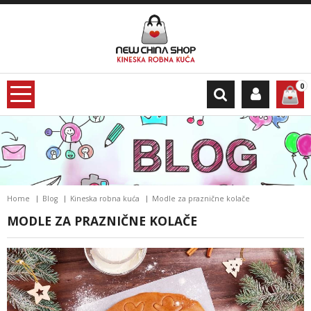
0
Home
Blog
Kineska robna kuća
Modle za praznične kolače
MODLE ZA PRAZNIČNE KOLAČE