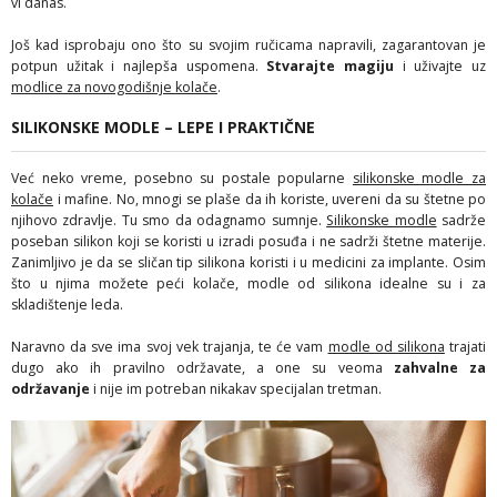
vi danas.
Još kad isprobaju ono što su svojim ručicama napravili, zagarantovan je
potpun užitak i najlepša uspomena.
Stvarajte magiju
i uživajte uz
modlice za novogodišnje kolače
.
SILIKONSKE MODLE – LEPE I PRAKTIČNE
Već neko vreme, posebno su postale popularne
silikonske modle za
kolače
i mafine. No, mnogi se plaše da ih koriste, uvereni da su štetne po
njihovo zdravlje. Tu smo da odagnamo sumnje.
Silikonske modle
sadrže
poseban silikon koji se koristi u izradi posuđa i ne sadrži štetne materije.
Zanimljivo je da se sličan tip silikona koristi i u medicini za implante. Osim
što u njima možete peći kolače, modle od silikona idealne su i za
skladištenje leda.
Naravno da sve ima svoj vek trajanja, te će vam
modle od silikona
trajati
dugo ako ih pravilno održavate, a one su veoma
zahvalne za
održavanje
i nije im potreban nikakav specijalan tretman.