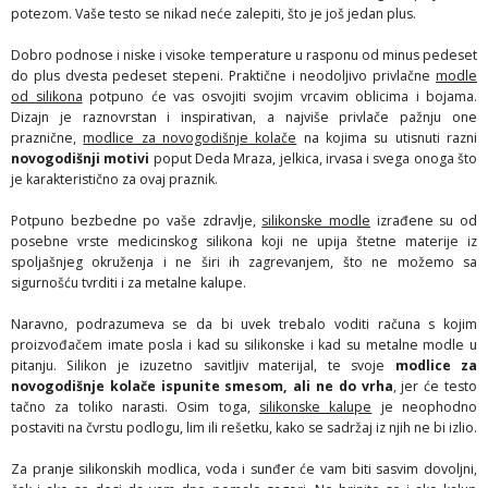
potezom. Vaše testo se nikad neće zalepiti, što je još jedan plus.
Dobro podnose i niske i visoke temperature u rasponu od minus pedeset
do plus dvesta pedeset stepeni. Praktične i neodoljivo privlačne
modle
od silikona
potpuno će vas osvojiti svojim vrcavim oblicima i bojama.
Dizajn je raznovrstan i inspirativan, a najviše privlače pažnju one
praznične,
modlice za novogodišnje kolače
na kojima su utisnuti razni
novogodišnji motivi
poput Deda Mraza, jelkica, irvasa i svega onoga što
je karakteristično za ovaj praznik.
Potpuno bezbedne po vaše zdravlje,
silikonske modle
izrađene su od
posebne vrste medicinskog silikona koji ne upija štetne materije iz
spoljašnjeg okruženja i ne širi ih zagrevanjem, što ne možemo sa
sigurnošću tvrditi i za metalne kalupe.
Naravno, podrazumeva se da bi uvek trebalo voditi računa s kojim
proizvođačem imate posla i kad su silikonske i kad su metalne modle u
pitanju. Silikon je izuzetno savitljiv materijal, te svoje
modlice za
novogodišnje kolače ispunite smesom, ali ne do vrha
, jer će testo
tačno za toliko narasti. Osim toga,
silikonske kalupe
je neophodno
postaviti na čvrstu podlogu, lim ili rešetku, kako se sadržaj iz njih ne bi izlio.
Za pranje silikonskih modlica, voda i sunđer će vam biti sasvim dovoljni,