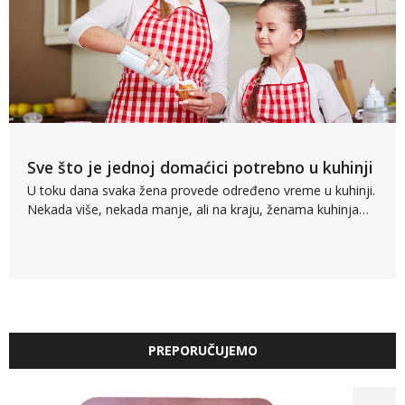
Sve što je jednoj domaćici potrebno u kuhinji
U toku dana svaka žena provede određeno vreme u kuhinji.
Nekada više, nekada manje, ali na kraju, ženama kuhinja…
PREPORUČUJEMO