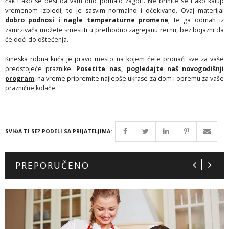
čak i ako se desi da vam dno pomalo zagori. Ne brinite se i ako kalup
vremenom izbledi, to je sasvim normalno i očekivano. Ovaj materijal
dobro podnosi i nagle temperaturne promene
, te ga odmah iz
zamrzivača možete smestiti u prethodno zagrejanu rernu, bez bojazni da
će doći do oštećenja.
Kineska robna kuća
je pravo mesto na kojem ćete pronaći sve za vaše
predstojeće praznike.
Posetite nas, pogledajte naš
novogodišnji
program
, na vreme pripremite najlepše ukrase za dom i opremu za vaše
praznične kolače.
SVIĐA TI SE? PODELI SA PRIJATELJIMA:
PREPORUČENO