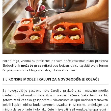
Pored toga, veoma su praktične, pa vam neće zauzimati puno prostora.
Slobodno ih
možete presavijati
bez bojazni da će izgubiti svoju formu.
Pri pranju koristite blaga sredstva, nikako abrazivna.
SILIKONSKE MODLE I KALUPI ZA NOVOGODIŠNJE KOLAČE
Za novogodišnje gastronomske čarolije praktične su i
metalne modle
,
međutim, u silikonskim ćete skratiti vreme pečenja. Vaše testo će biti
gotovo za tili čas ako ga ispečete u silikonskom kalupu. Kad vaši raznovrsni
kolači ljupkih oblika budu spremni, izvadite ih iz rerne, pričekajte par
minuta da se ohlade i vrlo lako ćete ih izvaditi iz silikonskog kalupa jednim