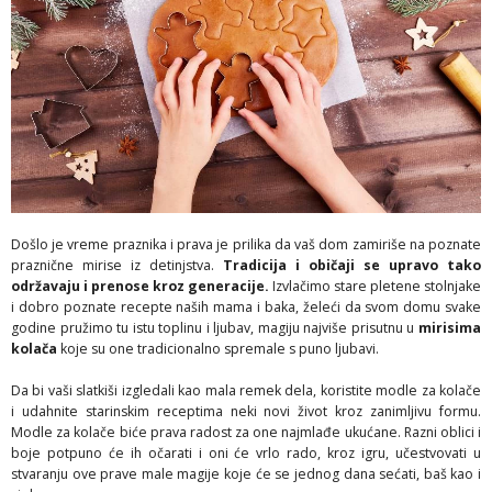
Došlo je vreme praznika i prava je prilika da vaš dom zamiriše na poznate
praznične mirise iz detinjstva.
Tradicija i običaji se upravo tako
održavaju i prenose kroz generacije.
Izvlačimo stare pletene stolnjake
i dobro poznate recepte naših mama i baka, želeći da svom domu svake
godine pružimo tu istu toplinu i ljubav, magiju najviše prisutnu u
mirisima
kolača
koje su one tradicionalno spremale s puno ljubavi.
Da bi vaši slatkiši izgledali kao mala remek dela, koristite modle za kolače
i udahnite starinskim receptima neki novi život kroz zanimljivu formu.
Modle za kolače biće prava radost za one najmlađe ukućane. Razni oblici i
boje potpuno će ih očarati i oni će vrlo rado, kroz igru, učestvovati u
stvaranju ove prave male magije koje će se jednog dana sećati, baš kao i