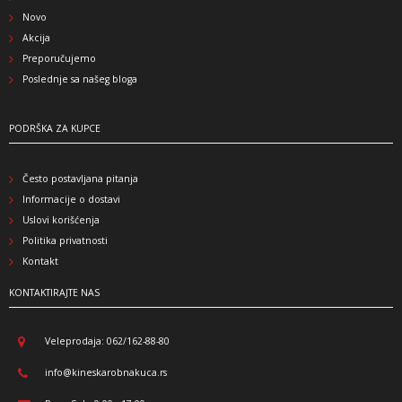
Novo
Akcija
Preporučujemo
Poslednje sa našeg bloga
PODRŠKA ZA KUPCE
Često postavljana pitanja
Informacije o dostavi
Uslovi korišćenja
Politika privatnosti
Kontakt
KONTAKTIRAJTE NAS
Veleprodaja: 062/162-88-80
info@kineskarobnakuca.rs