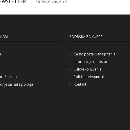
NEWSLETTER
NKOVI
PODRŠKA ZA KUPCE
e
Često postavljana pitanja
Informacije o dostavi
a
Uslovi korišćenja
oručujemo
Politika privatnosti
dnje sa našeg bloga
Kontakt