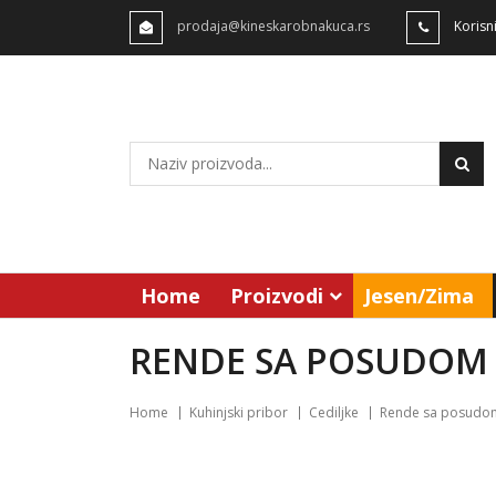
prodaja@kineskarobnakuca.rs
Korisn
Home
Proizvodi
Jesen/Zima
RENDE SA POSUDOM
Home
Kuhinjski pribor
Cediljke
Rende sa posudo