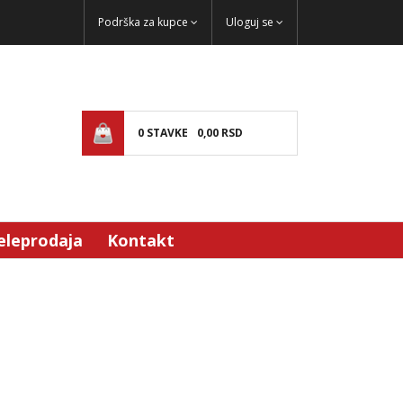
Podrška za kupce
Uloguj se
0
STAVKE
0,
00
RSD
eleprodaja
Kontakt