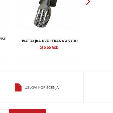
IŠE
HVATALJKA DVOSTRANA ANYOU
T
250,
00
RSD
1.
USLOVI KORIŠĆENJA