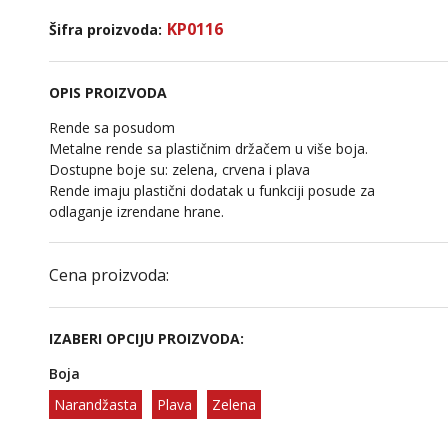
KP0116
Šifra proizvoda:
OPIS PROIZVODA
Rende sa posudom
Metalne rende sa plastičnim držačem u više boja.
Dostupne boje su: zelena, crvena i plava
Rende imaju plastični dodatak u funkciji posude za
odlaganje izrendane hrane.
Cena proizvoda:
IZABERI OPCIJU PROIZVODA:
Boja
Narandžasta
Plava
Zelena