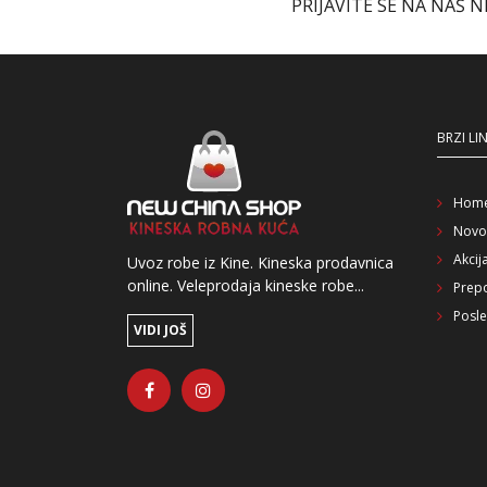
PRIJAVITE SE NA NAŠ 
BRZI LI
Hom
Novo
Akcij
Uvoz robe iz Kine. Kineska prodavnica
online. Veleprodaja kineske robe...
Prep
Posle
VIDI JOŠ