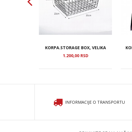
LA GLASS
KORPA.STORAGE BOX, VELIKA
KO
SD
1.200,
00
RSD
INFORMACIJE O TRANSPORTU