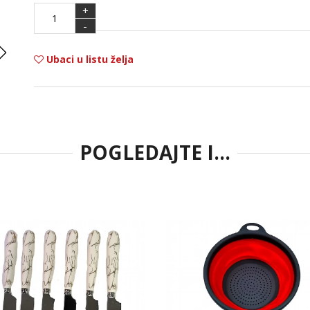
+
-
Ubaci u listu želja
POGLEDAJTE I...