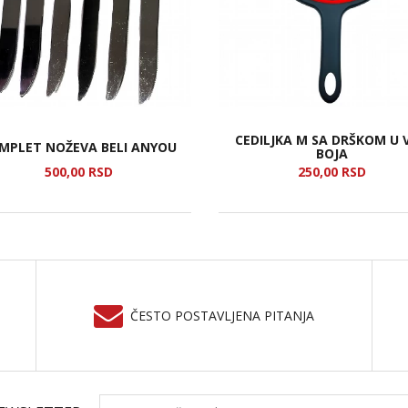
CEDILJKA M SA DRŠKOM U V
MPLET NOŽEVA BELI ANYOU
BOJA
500,
00
RSD
250,
00
RSD
ČESTO POSTAVLJENA PITANJA