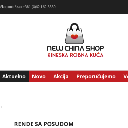
ička podrška::
+381 (0)62 162 8880
Aktuelno
Novo
Akcija
Preporučujemo
V
m
RENDE SA POSUDOM