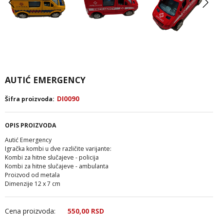
AUTIĆ EMERGENCY
DI0090
Šifra proizvoda:
OPIS PROIZVODA
Autić Emergency
Igračka kombi u dve različite varijante:
Kombi za hitne slučajeve - policija
Kombi za hitne slučajeve - ambulanta
Proizvod od metala
Dimenzije 12 x 7 cm
Cena proizvoda:
550,
00
RSD