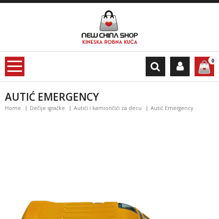
0
AUTIĆ EMERGENCY
Home
Dečije igračke
Autići i kamiončići za decu
Autić Emergency