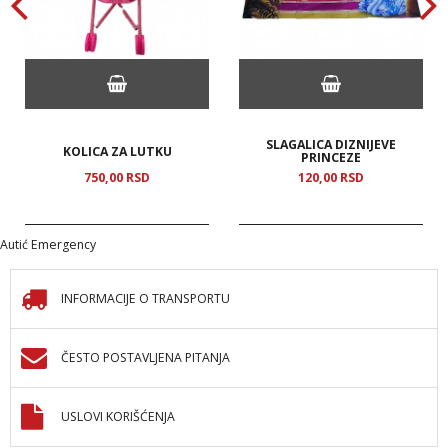
SLAGALICA DIZNIJEVE
KOLICA ZA LUTKU
PRINCEZE
750,
00
RSD
120,
00
RSD
Autić Emergency
INFORMACIJE O TRANSPORTU
ČESTO POSTAVLJENA PITANJA
USLOVI KORIŠĆENJA