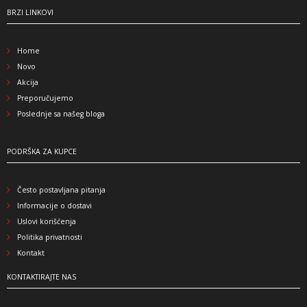
BRZI LINKOVI
Home
Novo
Akcija
Preporučujemo
Poslednje sa našeg bloga
PODRŠKA ZA KUPCE
Često postavljana pitanja
Informacije o dostavi
Uslovi korišćenja
Politika privatnosti
Kontakt
KONTAKTIRAJTE NAS