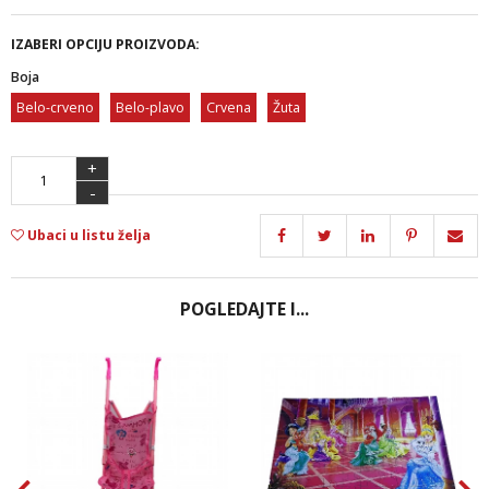
IZABERI OPCIJU PROIZVODA:
Boja
Belo-crveno
Belo-plavo
Crvena
Žuta
+
-
Ubaci u listu želja
POGLEDAJTE I...