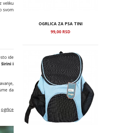
z veliku
i o svom
OGRLICA ZA PSA TINI
99,
00
RSD
esto ide
širini i
avanje,
 sme da
i
ogrlice