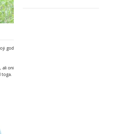
koji god
, ali oni
d toga.