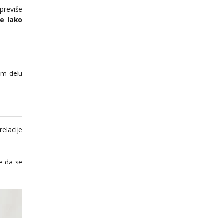
previše
se lako
om delu
elacije
e da se