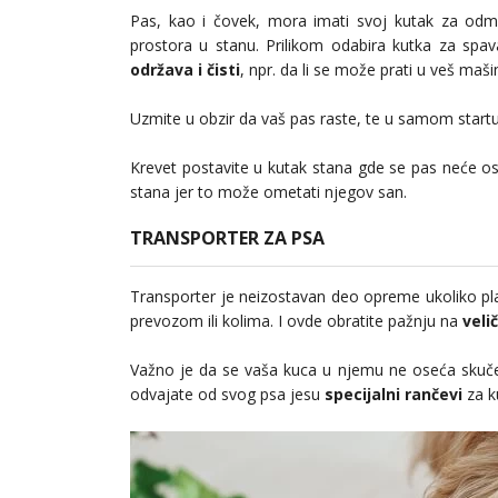
Pas, kao i čovek, mora imati svoj kutak za odmor
prostora u stanu. Prilikom odabira kutka za spav
održava i čisti
, npr. da li se može prati u veš maši
Uzmite u obzir da vaš pas raste, te u samom start
Krevet postavite u kutak stana gde se pas neće o
stana jer to može ometati njegov san.
TRANSPORTER ZA PSA
Transporter je neizostavan deo opreme ukoliko plan
prevozom ili kolima. I ovde obratite pažnju na
veli
Važno je da se vaša kuca u njemu ne oseća skučen
odvajate od svog psa jesu
specijalni rančevi
za k