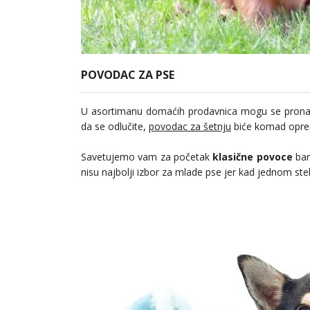
POVODAC ZA PSE
U asortimanu domaćih prodavnica mogu se prona
da se odlučite,
povodac za šetnju
biće komad oprem
Savetujemo vam za početak
klasične povoce
bar
nisu najbolji izbor za mlade pse jer kad jednom stek