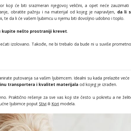
 koji će biti srazmeran njegovoj veličini, a opet neće zauzimati 
anje, obratite pažnju i na materijal od kojeg je napravljen,
da li 
ni, te da li će vašem ljubimcu u njemu biti dovoljno udobno i toplo.
u
kupite nešto prostraniji krevet
.
sećati izolovano. Takođe, ne bi trebalo da bude ni u suviše prometn
irate putovanja sa vašim ljubimcem. Idealni su kada prelazite veće r
činu transportera i kvalitet materijala
od kojeg je izrađen.
o. Praktično rešenje za sve vas koji ste često u pokretu a ne želit
ućne ljubimce poput
Stivi
ili
Kori
modela.