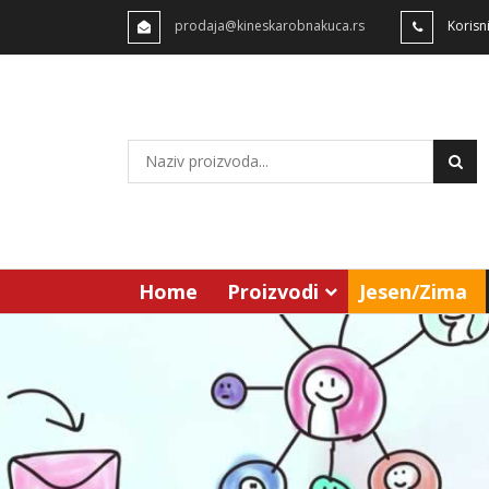
prodaja@kineskarobnakuca.rs
Korisn
Home
Proizvodi
Jesen/Zima