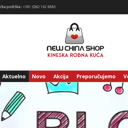
ička podrška::
+381 (0)62 162 8880
Aktuelno
Novo
Akcija
Preporučujemo
V