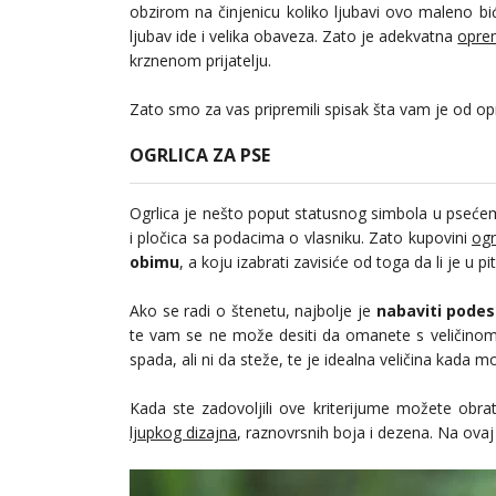
obzirom na činjenicu koliko ljubavi ovo maleno biće
ljubav ide i velika obaveza. Zato je adekvatna
opre
krznenom prijatelju.
Zato smo za vas pripremili spisak šta vam je od o
OGRLICA ZA PSE
Ogrlica je nešto poput statusnog simbola u psećem 
i pločica sa podacima o vlasniku. Zato kupovini
ogr
obimu
, a koju izabrati zavisiće od toga da li je u p
Ako se radi o štenetu, najbolje je
nabaviti podes
te vam se ne može desiti da omanete s veličinom
spada, ali ni da steže, te je idealna veličina kada m
Kada ste zadovoljili ove kriterijume možete obra
ljupkog dizajna
, raznovrsnih boja i dezena. Na ovaj