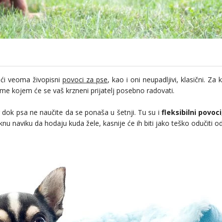
ći veoma živopisni
povoci za pse
, kao i oni neupadljivi, klasični. Za 
e kojem će se vaš krzneni prijatelj posebno radovati.
 dok psa ne naučite da se ponaša u šetnji. Tu su i
fleksibilni povoci
nu naviku da hodaju kuda žele, kasnije će ih biti jako teško odučiti o