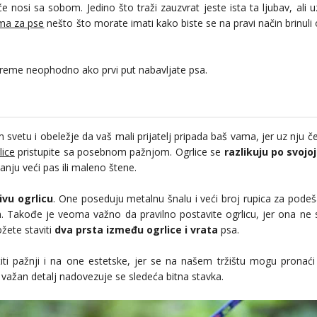
 nosi sa sobom. Jedino što traži zauzvrat jeste ista ta ljubav, ali u
ma za pse
nešto što morate imati kako biste se na pravi način brinul
preme neophodno ako prvi put nabavljate psa.
svetu i obeležje da vaš mali prijatelj pripada baš vama, jer uz nju č
lice
pristupite sa posebnom pažnjom. Ogrlice se
razlikuju po svojoj 
itanju veći pas ili maleno štene.
ivu ogrlicu
. One poseduju metalnu šnalu i veći broj rupica za podeš
. Takođe je veoma važno da pravilno postavite ogrlicu, jer ona ne
ožete staviti
dva prsta između ogrlice i vrata
psa.
titi pažnji i na one estetske, jer se na našem tržištu mogu pronać
 važan detalj nadovezuje se sledeća bitna stavka.