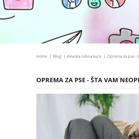
Home
Blog
Kineska robna kuća
Oprema za pse - š
OPREMA ZA PSE - ŠTA VAM NEO