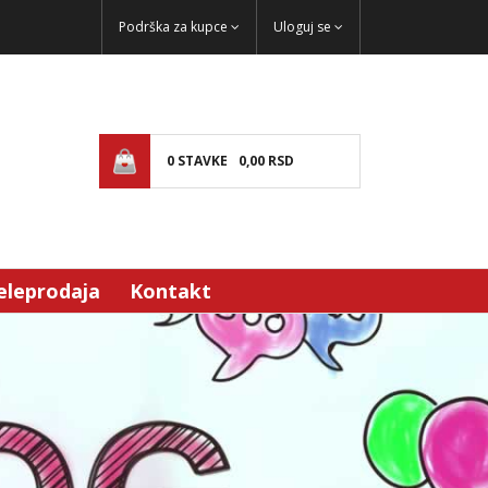
Podrška za kupce
Uloguj se
0
STAVKE
0,
00
RSD
eleprodaja
Kontakt