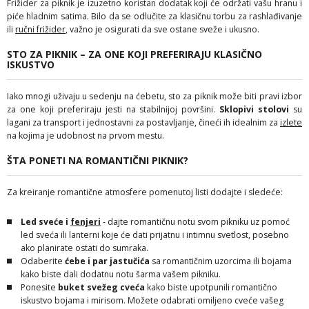
Frižider za piknik je izuzetno koristan dodatak koji će održati vašu hranu i
piće hladnim satima. Bilo da se odlučite za klasičnu torbu za rashlađivanje
ili
ručni frižider
, važno je osigurati da sve ostane sveže i ukusno.
STO ZA PIKNIK – ZA ONE KOJI PREFERIRAJU KLASIČNO
ISKUSTVO
Iako mnogi uživaju u sedenju na ćebetu, sto za piknik može biti pravi izbor
za one koji preferiraju jesti na stabilnijoj površini.
Sklopivi stolovi
su
lagani za transport i jednostavni za postavljanje, čineći ih idealnim za
izlete
na kojima je udobnost na prvom mestu.
ŠTA PONETI NA ROMANTIČNI PIKNIK?
Za kreiranje romantične atmosfere pomenutoj listi dodajte i sledeće:
Led sveće
i
fenjeri
- dajte romantičnu notu svom pikniku uz pomoć
led sveća ili lanterni koje će dati prijatnu i intimnu svetlost, posebno
ako planirate ostati do sumraka.
Odaberite
ćebe i par jastučića
sa romantičnim uzorcima ili bojama
kako biste dali dodatnu notu šarma vašem pikniku.
Ponesite
buket svežeg cveća
kako biste upotpunili romantično
iskustvo bojama i mirisom. Možete odabrati omiljeno cveće vašeg