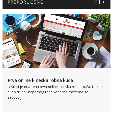
PREPORUČENO
Prva online kineska robna kuća
U Srbiji je otvorena prva online kineska robna kuća. Nakon
puno truda i napornog rada konačno možemo sa
zadovolj…