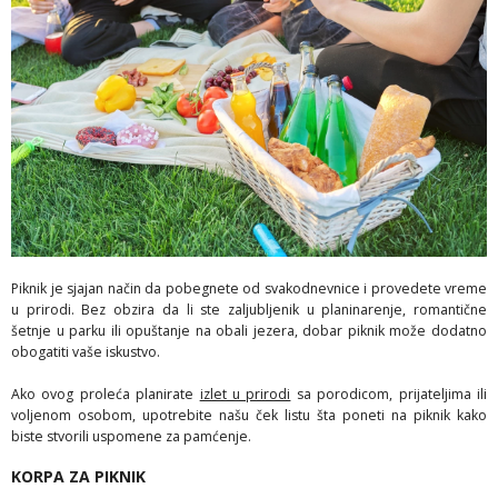
Piknik je sjajan način da pobegnete od svakodnevnice i provedete vreme
u prirodi. Bez obzira da li ste zaljubljenik u planinarenje, romantične
šetnje u parku ili opuštanje na obali jezera, dobar piknik može dodatno
obogatiti vaše iskustvo.
Ako ovog proleća planirate
izlet u prirodi
sa porodicom, prijateljima ili
voljenom osobom, upotrebite našu ček listu šta poneti na piknik kako
biste stvorili uspomene za pamćenje.
KORPA ZA PIKNIK