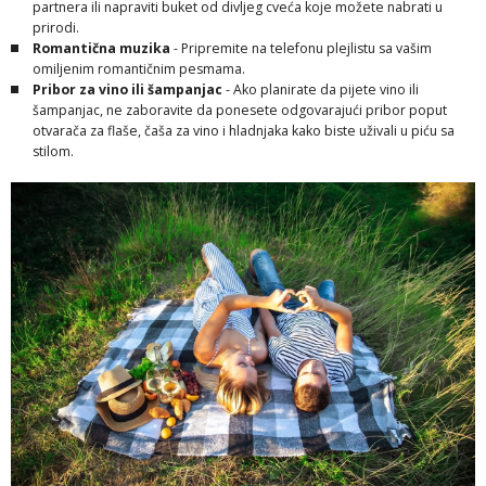
partnera ili napraviti buket od divljeg cveća koje možete nabrati u
prirodi.
Romantična muzika
- Pripremite na telefonu plejlistu sa vašim
omiljenim romantičnim pesmama.
Pribor za vino ili šampanjac
- Ako planirate da pijete vino ili
šampanjac, ne zaboravite da ponesete odgovarajući pribor poput
otvarača za flaše, čaša za vino i hladnjaka kako biste uživali u piću sa
stilom.