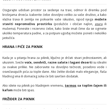
Osigurajte udoban prostor za sedenje na travi, odmor ili dremku pod
krošnjama drveća. Izaberite ćebe dovoljno veliko za vaše društvo, a kako
vlažna trava ili zemlja ne pokvarile vaše iskustvo, ispod njega
možete
staviti nepromočivu prostirku
(poslužiće i običan najlon,
asura
ili
mušema). Ponesite i rezervno ćebe, kako biste imali čime da se ogrnete
ukoliko temperatura padne, a za potpuni ugođaj možete poneti i nekoliko
jastučića.
HRANA I PIĆE ZA PIKNIK
Kada je u pitanju hrana za piknik, ključno je držati stvari jednostavnim, ali
ukusnim. Sveže
voće, sendviči, razne salate i lagani deserti
su idealni
za ovakve prilike. Ne zaboravite na dovoljno tečnosti, posebno vode i
osvežavajućih pića za tople dane. Ako želite dodati malo elegancije, flaša
hladnog vina ili domaćeg soka će biti savršen dodatak.
Ako idete na piknik po hladnijem vremenu,
termos
sa toplim čajem ili
kafom
može biti spas.
FRIŽIDER ZA PIKNIK