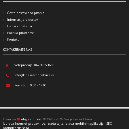
Često postavljana pitanja
Informacije o dostavi
Uslovi korišćenja
Politika privatnosti
Kontakt
KONTAKTIRAJTE NAS
Veleprodaja: 062/162-88-80
info@kineskarobnakuca.rs
Pon - Sub: 9:00 - 17:00
Kreirao sa
nbgteam.com
© 2020 - 2026. Sva prava zadržana.
Izdrada Internet prodavnice
,
Izrada sajta
,
Izrada mobilnih aplikacija
i
SEO
optimizacija sajta