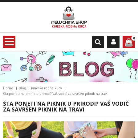
0
Home
Blog
Kineska robna kuća
Šta poneti na piknik u prirodi? Vaš vodič za savršen piknik na travi
ŠTA PONETI NA PIKNIK U PRIRODI? VAŠ VODIČ
ZA SAVRŠEN PIKNIK NA TRAVI