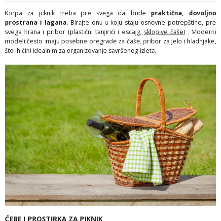
Korpa za piknik treba pre svega da bude
praktična, dovoljno
prostrana i lagana
. Birajte onu u koju staju osnovne potrepštine, pre
svega hrana i pribor (plastični tanjirići i escajg,
sklopive čaše
) . Moderni
modeli često imaju posebne pregrade za čaše, pribor za jelo i hladnjake,
što ih čini idealnim za organizovanje savršenog izleta.
ĆEBE I PROSTIRKA ZA PIKNIK