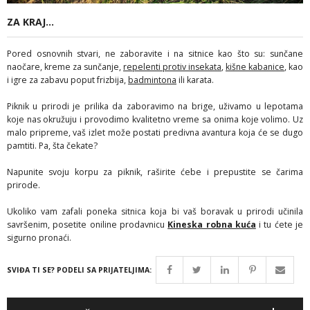
ZA KRAJ...
Pored osnovnih stvari, ne zaboravite i na sitnice kao što su: sunčane
naočare, kreme za sunčanje,
repelenti protiv insekata
,
kišne kabanice
, kao
i igre za zabavu poput frizbija,
badmintona
ili karata.
Piknik u prirodi je prilika da zaboravimo na brige, uživamo u lepotama
koje nas okružuju i provodimo kvalitetno vreme sa onima koje volimo. Uz
malo pripreme, vaš izlet može postati predivna avantura koja će se dugo
pamtiti. Pa, šta čekate?
Napunite svoju korpu za piknik, raširite ćebe i prepustite se čarima
prirode.
Ukoliko vam zafali poneka sitnica koja bi vaš boravak u prirodi učinila
savršenim, posetite oniline prodavnicu
Kineska robna kuća
i tu ćete je
sigurno pronaći.
SVIĐA TI SE? PODELI SA PRIJATELJIMA: